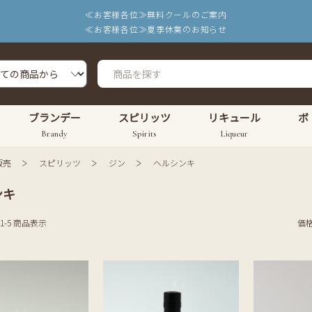
≪お客様各位≫無料クールのご案内
≪お客様各位≫夏季休業のお知らせ
ブランデー
スピリッツ
リキュール
ボ
Brandy
Spirits
Liqueur
販売
スピリッツ
ジン
ヘルシンキ
ンキ
 1-5 商品表示
価