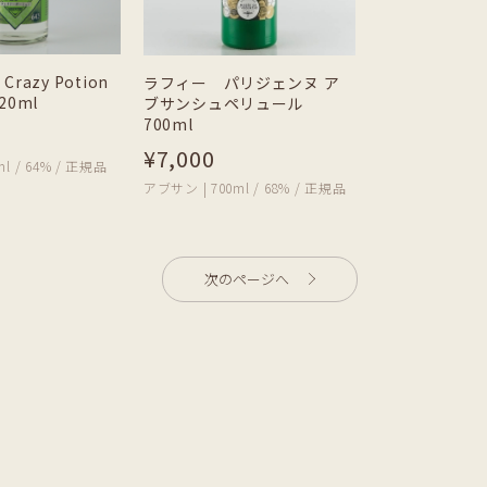
azy Potion
ラフィー パリジェンヌ ア
0ml
ブサンシュペリュール
700ml
¥7,000
l / 64% / 正規品
アブサン | 700ml / 68% / 正規品
次のページへ