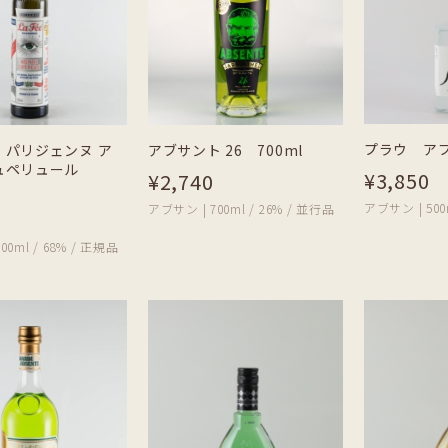
プラウ アブサ
 パリジェンヌ ア
アブサント 26 700ml
ュペリュール
¥3,850
¥2,740
アブサン | 500
アブサン | 700ml / 26% / 並行品
00ml / 68% / 正規品