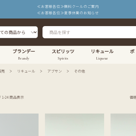
≪お客様各位≫無料クールのご案内
≪お客様各位≫夏季休業のお知らせ
ブランデー
スピリッツ
リキュール
ボ
Brandy
Spirits
Liqueur
販売
リキュール
アブサン
その他
/ 1-24 商品表示
価