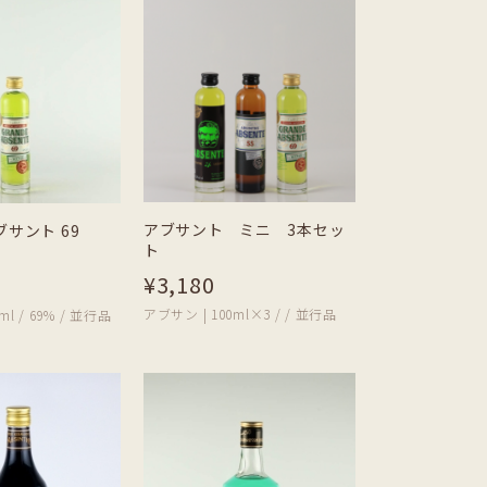
アブサント ミニ 3本セッ
ブサント 69
ト
¥3,180
アブサン | 100ml×3 / / 並行品
ml / 69% / 並行品