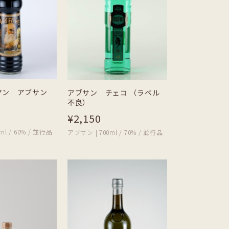
マン アブサン
アブサン チェコ （ラベル
不良）
¥2,150
ml / 60% / 並行品
アブサン | 700ml / 70% / 並行品