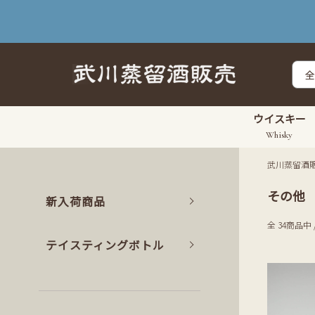
ウイスキー
Whisky
武川蒸留酒
その他
新入荷商品
全 34商品中 
テイスティングボトル