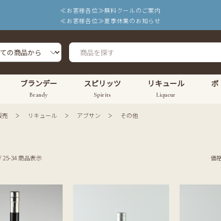
≪お客様各位≫無料クールのご案内
≪お客様各位≫夏季休業のお知らせ
ブランデー
スピリッツ
リキュール
ボ
Brandy
Spirits
Liqueur
販売
リキュール
アブサン
その他
/ 25-34 商品表示
価