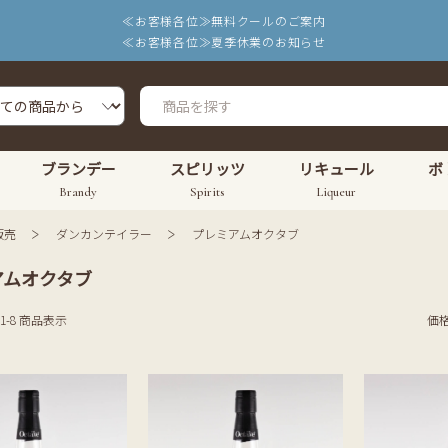
≪お客様各位≫無料クールのご案内
≪お客様各位≫夏季休業のお知らせ
ブランデー
スピリッツ
リキュール
ボ
Brandy
Spirits
Liqueur
販売
ダンカンテイラー
プレミアムオクタブ
アムオクタブ
 1-8 商品表示
価