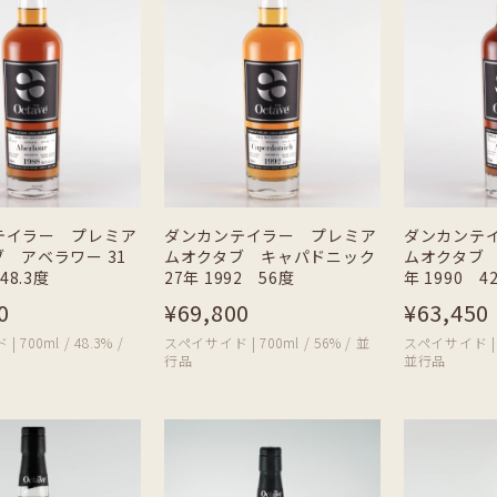
テイラー プレミア
ダンカンテイラー プレミア
ダンカンテ
 アベラワー 31
ムオクタブ キャパドニック
ムオクタブ 
48.3度
27年 1992 56度
年 1990 4
0
¥69,800
¥63,450
700ml / 48.3% /
スペイサイド | 700ml / 56% / 並
スペイサイド | 70
行品
並行品