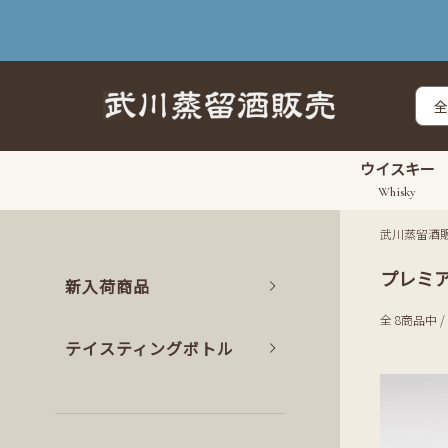
ウイスキー
Whisky
武川蒸留酒
プレミ
新入荷商品
全 8商品中 /
テイスティングボトル