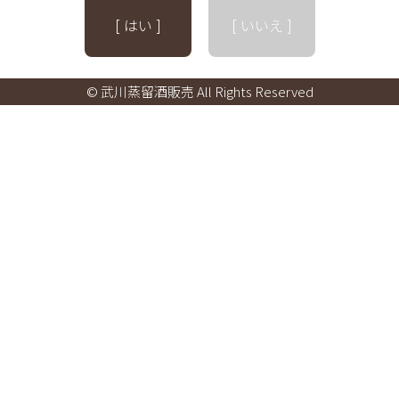
[ はい ]
[ いいえ ]
© 武川蒸留酒販売 All Rights Reserved