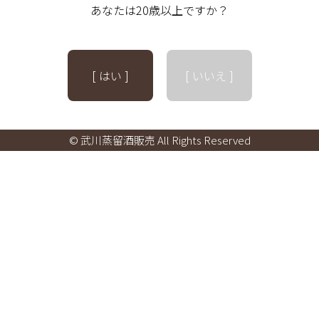
あなたは20歳以上ですか？
[ はい ]
[ いいえ ]
© 武川蒸留酒販売 All Rights Reserved