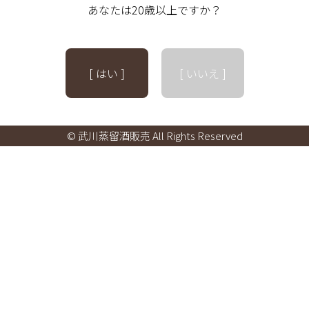
あなたは20歳以上ですか？
[ はい ]
[ いいえ ]
© 武川蒸留酒販売 All Rights Reserved