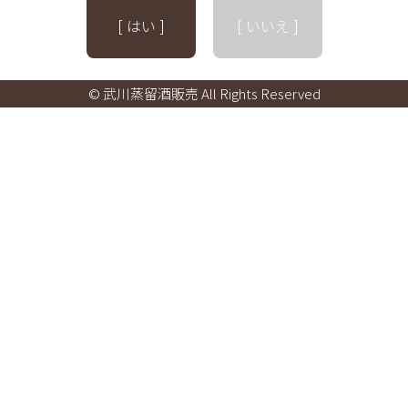
[ はい ]
[ いいえ ]
© 武川蒸留酒販売 All Rights Reserved