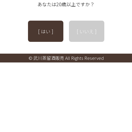
あなたは20歳以上ですか？
[ はい ]
[ いいえ ]
© 武川蒸留酒販売 All Rights Reserved