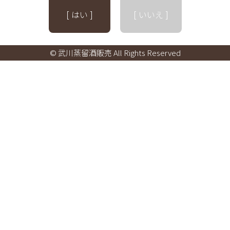
[ はい ]
[ いいえ ]
© 武川蒸留酒販売 All Rights Reserved