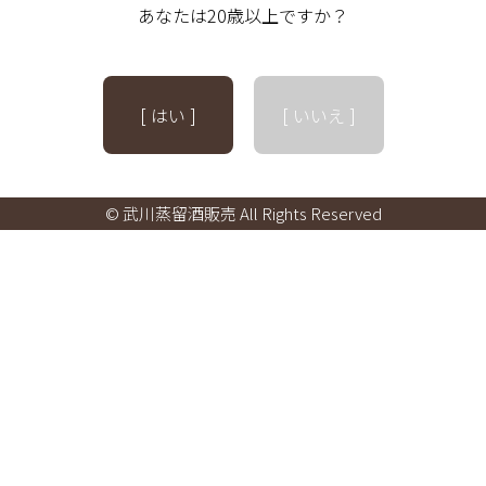
あなたは20歳以上ですか？
[ はい ]
[ いいえ ]
© 武川蒸留酒販売 All Rights Reserved