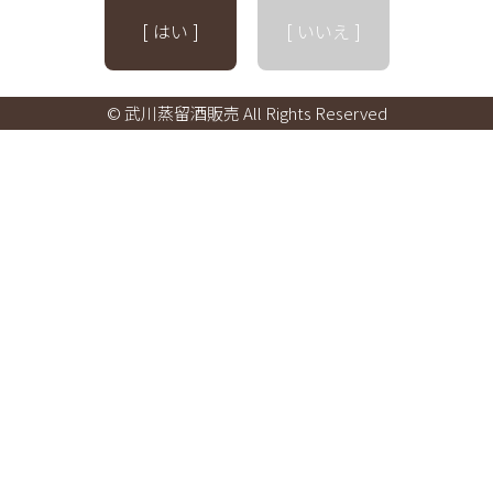
[ はい ]
[ いいえ ]
© 武川蒸留酒販売 All Rights Reserved