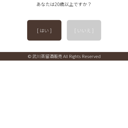
あなたは20歳以上ですか？
[ はい ]
[ いいえ ]
© 武川蒸留酒販売 All Rights Reserved