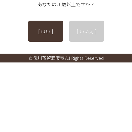
あなたは20歳以上ですか？
[ はい ]
[ いいえ ]
© 武川蒸留酒販売 All Rights Reserved