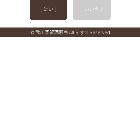
[ はい ]
[ いいえ ]
© 武川蒸留酒販売 All Rights Reserved