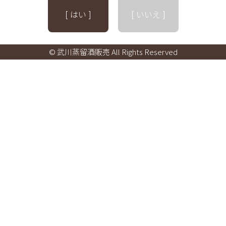
[ はい ]
[ いいえ ]
© 武川蒸留酒販売 All Rights Reserved