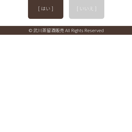
[ はい ]
[ いいえ ]
© 武川蒸留酒販売 All Rights Reserved