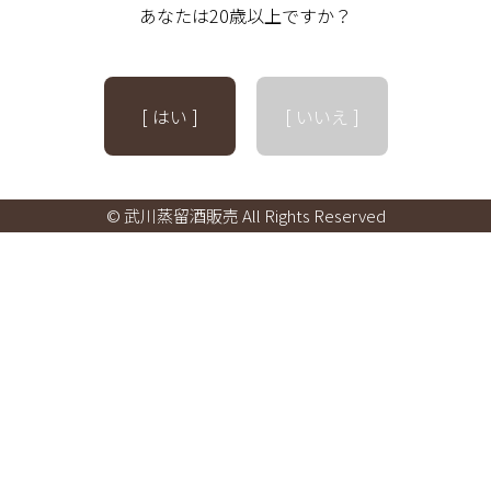
あなたは20歳以上ですか？
[ はい ]
[ いいえ ]
© 武川蒸留酒販売 All Rights Reserved