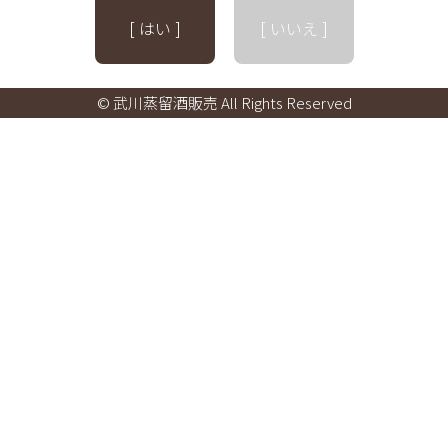
[ はい ]
[ いいえ ]
© 武川蒸留酒販売 All Rights Reserved