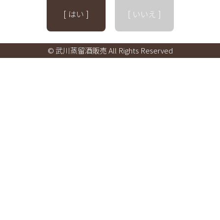
[ はい ]
[ いいえ ]
© 武川蒸留酒販売 All Rights Reserved