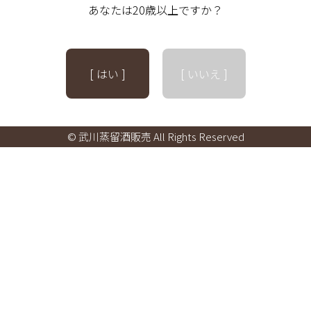
あなたは20歳以上ですか？
[ はい ]
[ いいえ ]
© 武川蒸留酒販売 All Rights Reserved