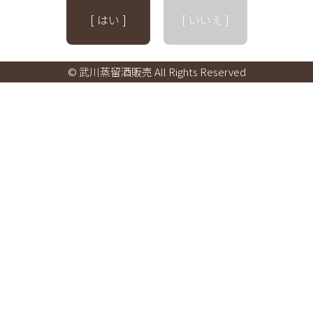
[ はい ]
[ いいえ ]
© 武川蒸留酒販売 All Rights Reserved