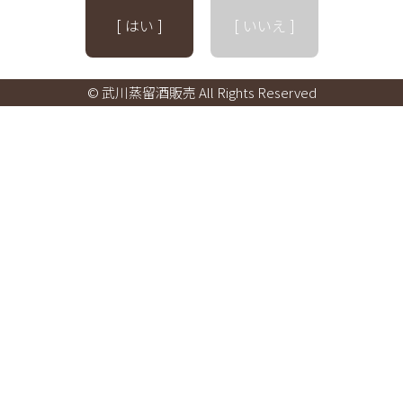
[ はい ]
[ いいえ ]
© 武川蒸留酒販売 All Rights Reserved