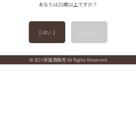
あなたは20歳以上ですか？
[ はい ]
[ いいえ ]
© 武川蒸留酒販売 All Rights Reserved