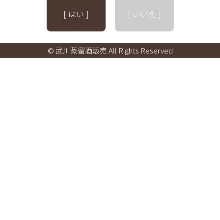
[ はい ]
[ いいえ ]
© 武川蒸留酒販売 All Rights Reserved