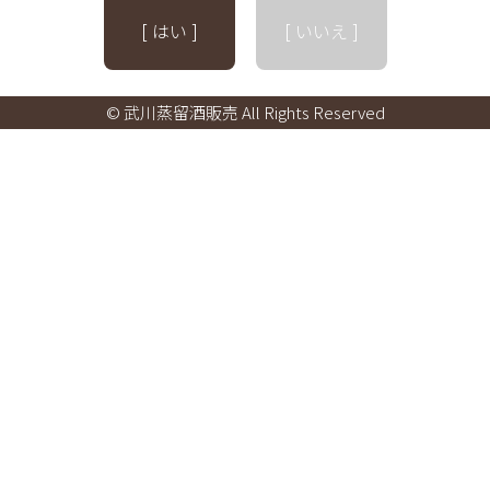
[ はい ]
[ いいえ ]
© 武川蒸留酒販売 All Rights Reserved