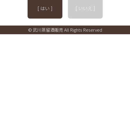
[ はい ]
[ いいえ ]
© 武川蒸留酒販売 All Rights Reserved