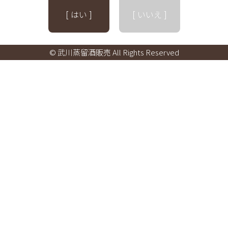
[ はい ]
[ いいえ ]
© 武川蒸留酒販売 All Rights Reserved