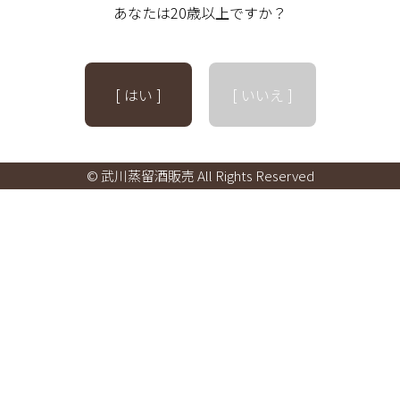
あなたは20歳以上ですか？
[ はい ]
[ いいえ ]
© 武川蒸留酒販売 All Rights Reserved