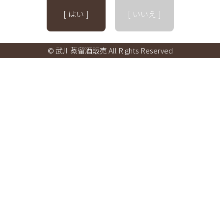
[ はい ]
[ いいえ ]
© 武川蒸留酒販売 All Rights Reserved