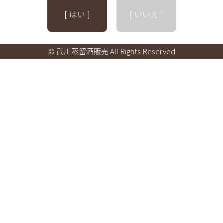
[ はい ]
[ いいえ ]
© 武川蒸留酒販売 All Rights Reserved