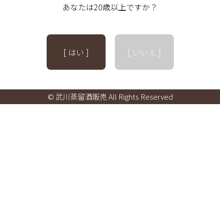
あなたは20歳以上ですか？
[ はい ]
[ いいえ ]
© 武川蒸留酒販売 All Rights Reserved