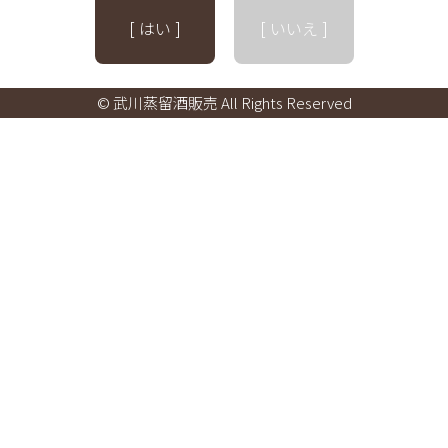
[ はい ]
[ いいえ ]
© 武川蒸留酒販売 All Rights Reserved