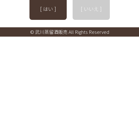
[ はい ]
[ いいえ ]
© 武川蒸留酒販売 All Rights Reserved