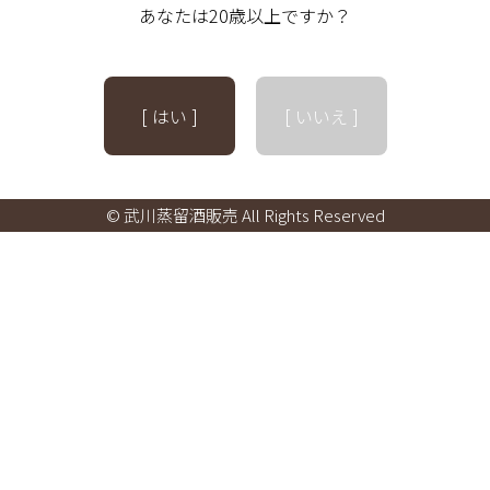
あなたは20歳以上ですか？
[ はい ]
[ いいえ ]
© 武川蒸留酒販売 All Rights Reserved