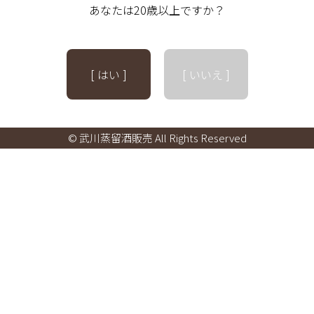
あなたは20歳以上ですか？
[ はい ]
[ いいえ ]
© 武川蒸留酒販売 All Rights Reserved