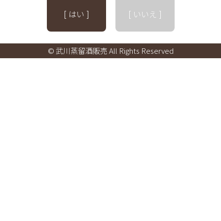
[ はい ]
[ いいえ ]
© 武川蒸留酒販売 All Rights Reserved