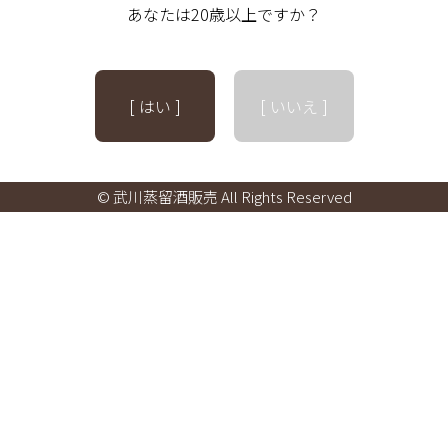
あなたは20歳以上ですか？
[ はい ]
[ いいえ ]
© 武川蒸留酒販売 All Rights Reserved