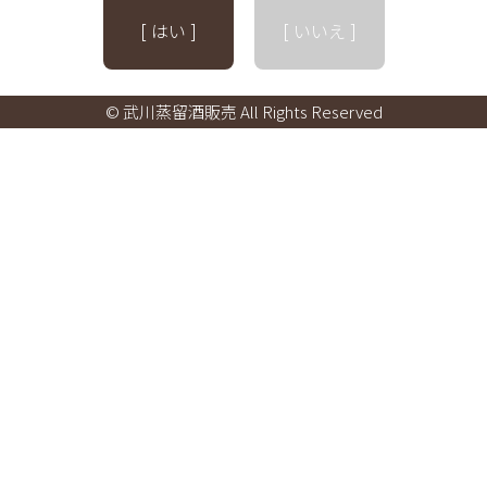
[ はい ]
[ いいえ ]
© 武川蒸留酒販売 All Rights Reserved