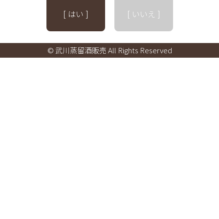
[ はい ]
[ いいえ ]
© 武川蒸留酒販売 All Rights Reserved