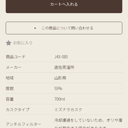
カートへ入れる
この商品について問い合わせる
お気に入り
商品コード
J43-083
メーカー
遊佐蒸溜所
地域
山形県
度数
55%
容量
700ml
カスクタイプ
ミズナラカスク
冷却濾過をしていないため、オリや濁
アンチルフィルター
りが発生する場合があります。