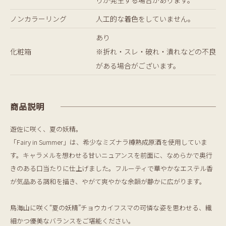
ノンカラーリング
人工的な着色をしていません。
あり
化粧箱
※折れ・スレ・破れ・潰れなどの不良
がある場合がございます。
商品説明
遊佐に咲く、夏の妖精。
「Fairy in Summer」は、希少なミズナラ樽熟成原酒を使用していま
す。キャラメルを想わせる甘いニュアンスを前面に、なめらかで奥行
きのある口当たりに仕上げました。フルーティで華やかなエステル香
が気品ある調和を描き、やがて爽やかな余韻が静かに広がります。
鳥海山に咲く“夏の妖精”チョウカイフスマの可憐な姿を思わせる、繊
細かつ優美なバランスをご堪能ください。