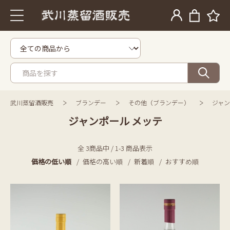
武川蒸留酒販売
ブランデー
その他（ブランデー）
ジャン
ジャンポール メッテ
全 3商品中 / 1-3 商品表示
価格の低い順
価格の高い順
新着順
おすすめ順