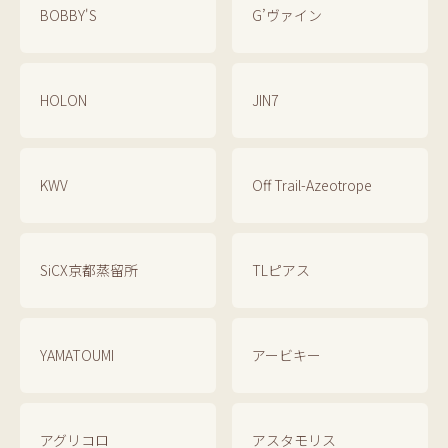
BOBBY'S
G’ヴァイン
HOLON
JIN7
KWV
Off Trail-Azeotrope
SiCX京都蒸留所
TLピアス
YAMATOUMI
アービキー
アグリコロ
アスタモリス