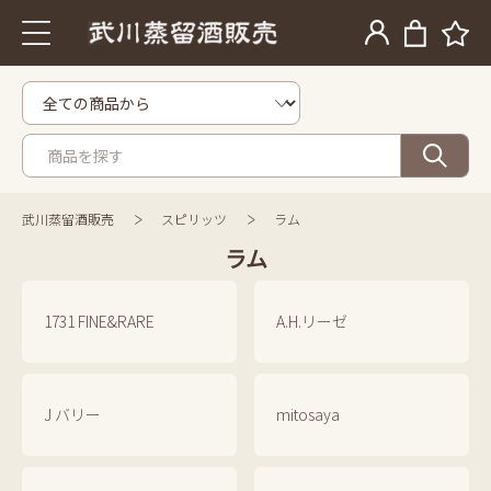
武川蒸留酒販売
スピリッツ
ラム
ラム
1731 FINE&RARE
A.H.リーゼ
J バリー
mitosaya