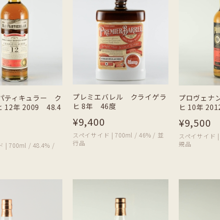
プレミエバレル クライゲラ
 パティキュラー ク
プロヴェナ
ヒ 8年 46度
12年 2009 48.4
ヒ 10年 2
¥9,400
¥9,500
スペイサイド | 700ml / 46% / 並
スペイサイド | 7
行品
規品
700ml / 48.4% /