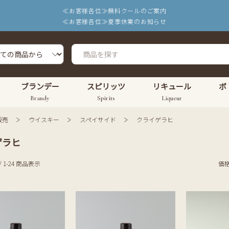
≪お客様各位≫無料クールのご案内
≪お客様各位≫夏季休業のお知らせ
ブランデー
スピリッツ
リキュール
ボ
Brandy
Spirits
Liqueur
販売
ウイスキー
スペイサイド
クライゲラヒ
ゲラヒ
/ 1-24 商品表示
価