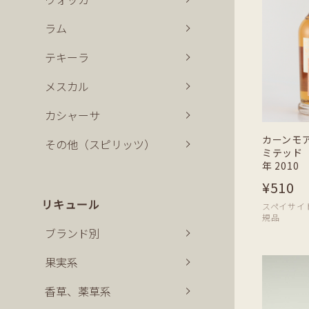
ラム
テキーラ
メスカル
カシャーサ
カーンモ
その他（スピリッツ）
ミテッド 
年 2010 
¥510
リキュール
スペイサイド |
規品
ブランド別
果実系
香草、薬草系