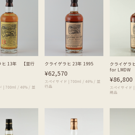
ヒ 13年 【並行
クライゲラヒ 23年 1995
クライゲラヒ 
for LMDW
¥62,570
¥86,800
スペイサイド | 700ml / 46% / 並
行品
 700ml / 46% / 並
スペイサイド | 7
規品