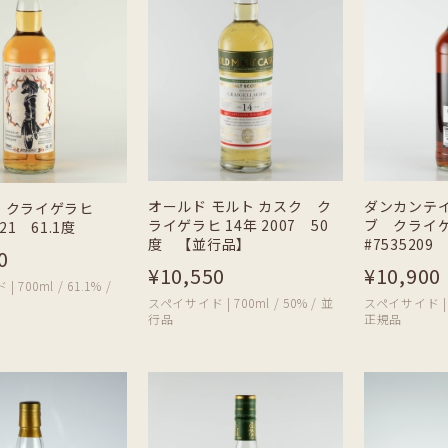
オールド モルト カスク ク
ダンカンテ
 クライゲラヒ
ライゲラヒ 14年 2007 50
ブ クライゲラ
21 61.1度
度 【並行品】
#7535209 
0
¥10,550
¥10,900
700ml / 61.1% /
スペイサイド | 700ml / 50% / 並
スペイサイド | 70
行品
正規品