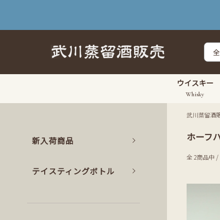
ウイスキー
Whisky
武川蒸留酒
ホーフ
新入荷商品
全 2商品中 /
テイスティングボトル