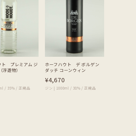
ウト プレミアム ジ
ホーフハウト デ ボルゲン
 （浮遊物）
ダッチ コーンウィン
¥4,670
ml / 35% / 正規品
ジン | 1000ml / 38% / 正規品