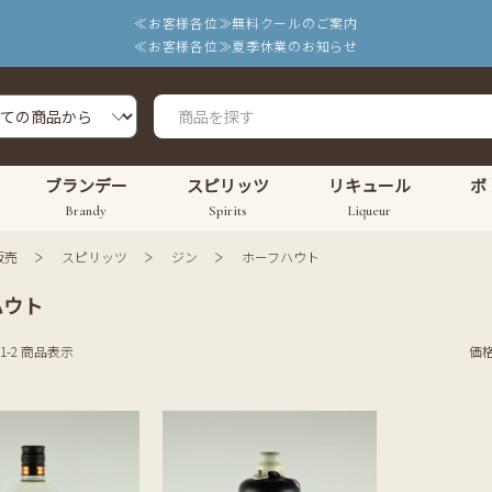
≪お客様各位≫無料クールのご案内
≪お客様各位≫夏季休業のお知らせ
ブランデー
スピリッツ
リキュール
ボ
Brandy
Spirits
Liqueur
販売
スピリッツ
ジン
ホーフハウト
ハウト
 1-2 商品表示
価