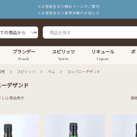
≪お客様各位≫無料クールのご案内
≪お客様各位≫夏季休業のお知らせ
ブランデー
スピリッツ
リキュール
ボ
Brandy
Spirits
Liqueur
販売
スピリッツ
ラム
コンパニーデザンド
ニーデザンド
/ 1-11 商品表示
価