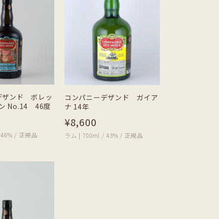
デザンド ボレッ
コンパニーデザンド ガイア
 No.14 46度
ナ 14年
¥8,600
/ 46% / 正規品
ラム | 700ml / 43% / 正規品