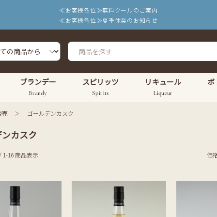
≪お客様各位≫無料クールのご案内
≪お客様各位≫夏季休業のお知らせ
ブランデー
スピリッツ
リキュール
ボ
Brandy
Spirits
Liqueur
販売
ゴールデンカスク
デンカスク
/ 1-16 商品表示
価