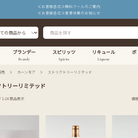
≪お客様各位≫無料クールのご案内
≪お客様各位≫夏季休業のお知らせ
ブランデー
スピリッツ
リキュール
ボ
Brandy
Spirits
Liqueur
販売
カーンモア
ストリクトリーリミテッド
クトリーリミテッド
/ 1-24 商品表示
価