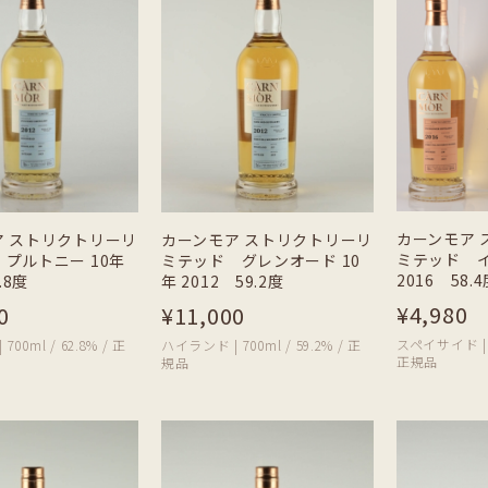
カーンモア 
ア ストリクトリーリ
カーンモア ストリクトリーリ
ミテッド イ
プルトニー 10年
ミテッド グレンオード 10
2016 58.
.8度
年 2012 59.2度
¥4,980
0
¥11,000
スペイサイド | 70
00ml / 62.8% / 正
ハイランド | 700ml / 59.2% / 正
正規品
規品