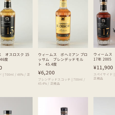
ウィームス
 オスロスク 15
ウィームス ボヘミアン ブロ
17年 2005 
 46度
ッサム ブレンデッドモル
ト 45.4度
¥11,900
0
¥6,200
スペイサイド | 70
 700ml / 46% / 正
正規品
ブレンデッドスコッチ | 700ml /
45.4% / 正規品