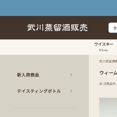
ウイスキー
Whisky
武川蒸留酒
ウィー
新入荷商品
全 19商品中 
テイスティングボトル