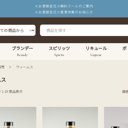
≪お客様各位≫無料クールのご案内
≪お客様各位≫夏季休業のお知らせ
ブランデー
スピリッツ
リキュール
ボ
Brandy
Spirits
Liqueur
販売
ウィームス
ムス
/ 1-19 商品表示
価