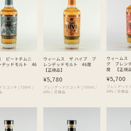
ウィームス
ス ピートチムニ
ウィームス ザ ハイブ ブ
グ ブレンデ
ンデッドモルト 46
レンデッドモルト 46度
度 【正規
【正規品】
¥5,700
¥5,780
ブレンデッドスコッ
コッチ | 700ml /
ブレンデッドスコッチ | 700ml /
46% / 正規品
品
46% / 正規品