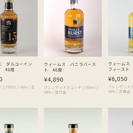
ウィームス
ス ダルユーイン
ウィームス バニラバース
フィースト 
07 46度
ト 46度
¥6,050
0
¥4,890
ブレンデッドスコッ
 700ml / 46% / 正
ブレンデッドスコッチ | 700ml /
46% / 正規品
46% / 並行品