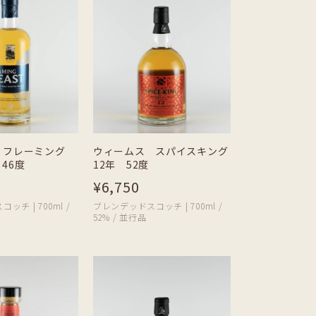
 フレーミング
ウィームス スパイスキング
46度
12年 52度
¥6,750
チ | 700ml /
ブレンデッドスコッチ | 700ml /
52% / 並行品