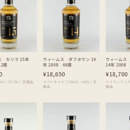
 カリラ 15年
ウィームス ダフタウン 14
ウィームス
.2度
年 2008 46度
14年 2008 
0
¥18,650
¥18,700
ml / 57.2% / 正規品
スペイサイド | 700ml / 46% / 正
ハイランド | 700
規品
規品